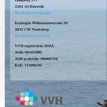
Haagweg 177
2281 AJ Rijswijk
(Routebeschrijving)
Koningin Wilheminastraat 20
2631 CW Nootdorp
(Routebeschrijving)
VVH registratie: 816A
AGB: 90107690
AGB praktijk: 90066794
KvK: 71499539