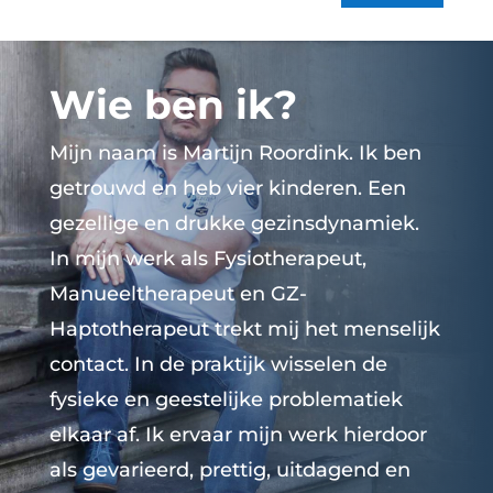
Wie ben ik?
Mijn naam is Martijn Roordink. Ik ben
getrouwd en heb vier kinderen. Een
gezellige en drukke gezinsdynamiek.
In mijn werk als Fysiotherapeut,
Manueeltherapeut en GZ-
Haptotherapeut trekt mij het menselijk
contact. In de praktijk wisselen de
fysieke en geestelijke problematiek
elkaar af. Ik ervaar mijn werk hierdoor
als gevarieerd, prettig, uitdagend en