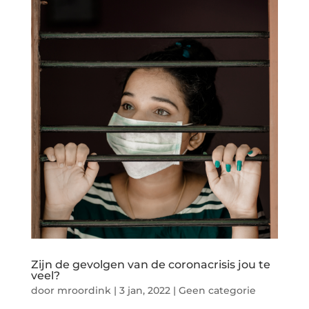
Zijn de gevolgen van de coronacrisis jou te
veel?
door
mroordink
|
3 jan, 2022
|
Geen categorie